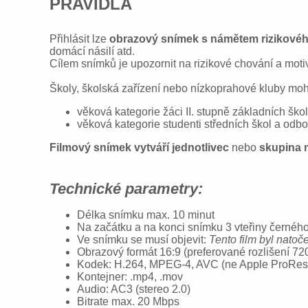
PRAVIDLA
Přihlásit lze
obrazový snímek s nám
ě
tem rizikové
domácí násilí atd.
Cílem snímků je upozornit na rizikové chování a moti
Školy, školská zařízení nebo nízkoprahové kluby moh
věková kategorie žáci II. stupně základních škol
v
ěková kategorie studenti středních škol a odbor
Filmový snímek vytváří jednotlivec
nebo
skupina
Technické parametry:
Délka snímku max. 10 minut
Na začátku a na konci snímku 3 vteřiny černého 
Ve snímku se musí objevit:
Tento film byl natoče
Obrazový formát 16:9 (preferované rozlišení 72
Kodek: H.264, MPEG-4, AVC (ne Apple ProRes
Kontejner: .mp4, .mov
Audio: AC3 (stereo 2.0)
Bitrate max. 20 Mbps