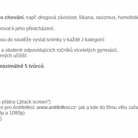
ho chování
, např. drogová závislost, šikana, rasizmus, homofobi
vovat k jeho předcházení.
ou do soutěže vyslat snímky v každé z kategorií:
 a studenti odpovídajících ročníků víceletých gymnázií,
ných učilišť.
maximáln
ě
5 tv
ů
rc
ů
.
plátna („black screen“)
n pro Antifetfest.
www.antifetfest.cz
- jak a kde do filmu větu zařa
0p a 1080p)
)