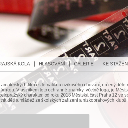
RAJSKÁ KOLA
HLASOVÁNÍ
GALERIE
KE STAŽEN
ival amatérských filmů s tematikou rizikového chování, určený dě
námkou. Vlastníkem této ochranné známky, včetně loga, je Městsk
elopražský charakter, od roku 2018 Městská část Praha 12 ve s
tnit děti a mládež ze školských zařízení a nízkoprahových klubů p