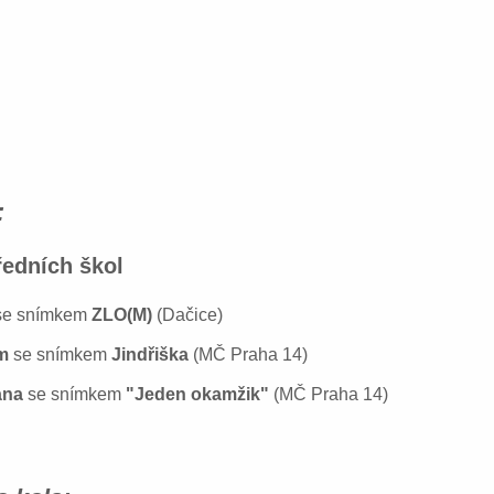
:
h škol
e snímkem
ZLO(M)
(Dačice)
lm
se snímkem
Jindřiška
(MČ Praha 14)
ana
se snímkem
"Jeden okamžik"
(MČ Praha 14)