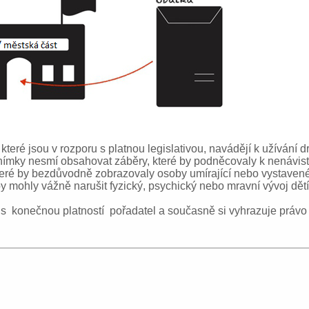
které jsou v rozporu s platnou legislativou, navádějí k užívání dr
 Snímky nesmí obsahovat záběry, které by podněcovaly k nenávist
y, které by bezdůvodně zobrazovaly osoby umírající nebo vystav
y mohly vážně narušit fyzický, psychický nebo mravní vývoj dětí 
s konečnou platností pořadatel a současně si vyhrazuje právo z