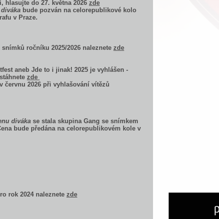
ci, hlasujte do 27. května 2026
zde
 diváka
bude pozván na celorepublikové kolo
afu v Praze.
 snímků ročníku 2025/2026 naleznete
zde
fest aneb Jde to i jinak! 2025 je vyhlášen -
stáhnete
zde
v červnu 2026 při vyhlašování vítězů
enu diváka
se stala skupina Gang se snímkem
Cena bude předána na celorepublikovém kole v
o rok 2024 naleznete
zde