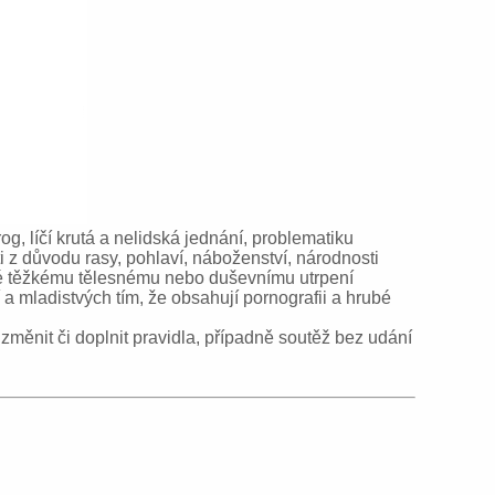
og, líčí krutá a nelidská jednání, problematiku
i z důvodu rasy, pohlaví, náboženství, národnosti
ené těžkému tělesnému nebo duševnímu utrpení
a mladistvých tím, že obsahují pornografii a hrubé
měnit či doplnit pravidla, případně soutěž bez udání