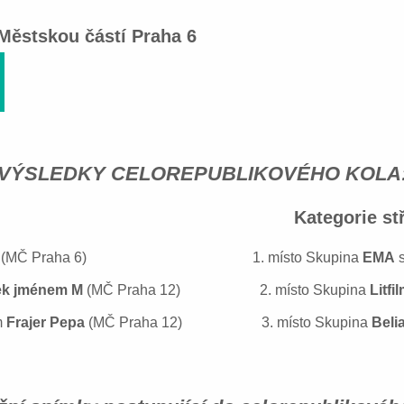
 Městskou částí Praha 6
​
VÝSLEDKY CELOREPUBLIKOVÉHO KOLA
 škol Kategorie středníc
e
(MČ Praha 6) 1. místo Skupina
EMA
s
ek jménem M
(MČ Praha 12) 2. místo Skupina
Litfi
m
Frajer Pepa
(MČ Praha 12) 3. místo Skupina
Beli