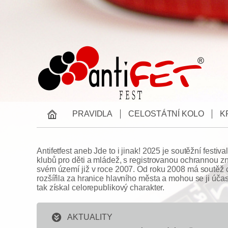
PRAVIDLA
CELOSTÁTNÍ KOLO
K
Antifetfest aneb Jde to i jinak! 2025 je soutěžní fest
klubů pro děti a mládež, s registrovanou ochrannou z
svém území již v roce 2007. Od roku 2008 má soutěž c
rozšířila za hranice hlavního města a mohou se ji účas
tak získal celorepublikový charakter.
AKTUALITY