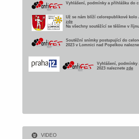
Vyhlá
šení, podmínky a přihlášku do ce
Už se nám blíží celorepublikové kolo
zde
Na všechny soutěžící se těšíme v říj
Soutěžní snímky postupující do celore
2023 v Lomnici nad Popelkou nalezn
Vyhlá
šení, podmínky a
2023 naleznete
zde
VIDEO