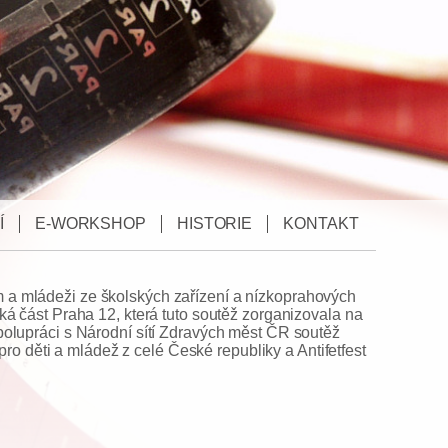
Í
E-WORKSHOP
HISTORIE
KONTAKT
tem a mládeži ze školských zařízení a nízkoprahových
á část Praha 12, která tuto soutěž zorganizovala na
polupráci s Národní sítí Zdravých měst ČR soutěž
ro děti a mládež z celé České republiky a Antifetfest