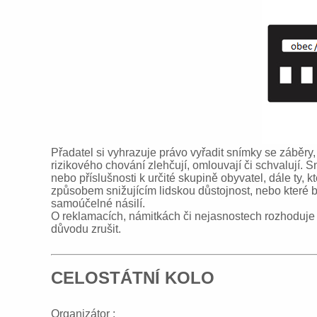
Přadatel si vyhrazuje právo vyřadit snímky se záběry, 
rizikového chování zlehčují, omlouvají či schvalují.
nebo příslušnosti k určité skupině obyvatel, dále t
způsobem snižujícím lidskou důstojnost, nebo které b
samoúčelné násilí.
O reklamacích, námitkách či nejasnostech rozhoduje 
důvodu zrušit.
CELOSTÁTNÍ KOLO
Organizátor :