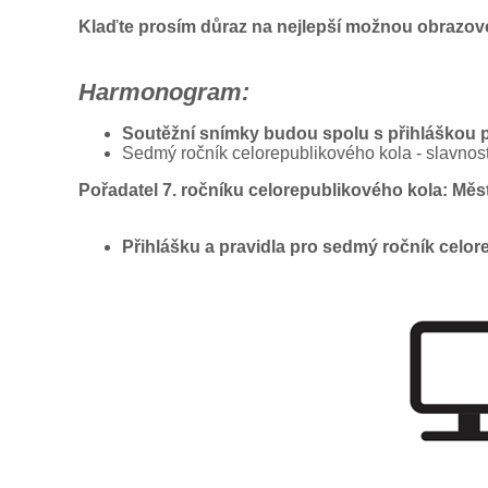
Klaďte
prosím důraz na nejlepší možnou obrazov
Harmonogram:
Soutěž
ní snímky budou spolu s p
ř
ihláškou 
Sedmý ročník celorepublikového kola - slavnost
Pořadatel 7. ročníku celorepublikového kola: Měst
Přihlášku a pravidla pro sedmý ročník celo